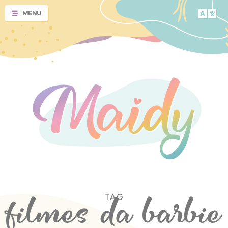
MENU
TAG
filmes da barbie