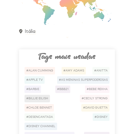
Itália
Tags mais usadas
ALAN CUMMING
AMY ADAMS
ANITTA
APPLE TV
AS MENINAS SUPERPODEROSAS
BARBIE
BBB21
BEBE REXHA
BILLIE EILISH
CECILY STRONG
CHLOE BENNET
DAVID GUETTA
DESENCANTADA
DISNEY
DISNEY CHANNEL