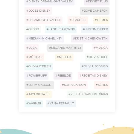
DISNEY DREAMLIGHT VALLEY
DISNEY PLUS
DOCES DISNEY
DOVE CAMERON
DREAMLIGHT VALLEY
FEARLESS
FILMES
GLOBO
JANE KRAKOWSKI
JUSTIN BIEBER
KEEGAN-MICHAEL KEY
KRISTIN CHENOWETH
LUCA
MELANIE MARTINEZ
MÚSICA
MÚSICAS
NETFLIX
OLIVIA HOLT
OLIVIA O'BRIEN
OLIVIA RODRIGO
POWERPUFF
REBELDE
RECEITAS DISNEY
SCHMIGADOON!
SOFIA CARSON
SÉRIES
TAYLOR SWIFT
VERDADEIRAS HISTÓRIAS
WARNER
YANA PERRAULT