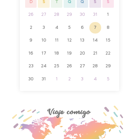
D
S
T
Q
Q
S
S
3
4
26
27
28
29
30
31
1
30
31
10
11
2
3
4
5
6
7
8
6
7
17
18
9
10
11
12
13
14
15
13
14
24
25
16
17
18
19
20
21
22
20
21
31
1
23
24
25
26
27
28
29
27
28
7
8
30
31
1
2
3
4
5
4
5
Viaje comigo